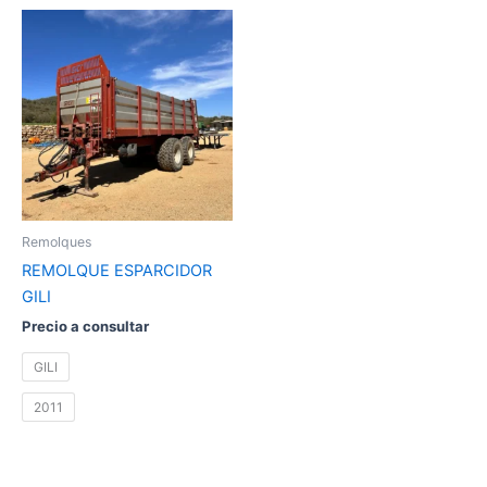
Este
producto
tiene
múltiples
variantes.
Las
opciones
se
pueden
Remolques
elegir
REMOLQUE ESPARCIDOR
en
GILI
la
Precio a consultar
página
de
GILI
producto
2011