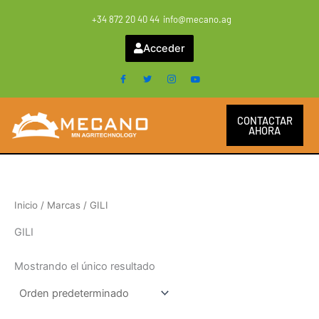
Ir
+34 872 20 40 44
info@mecano.ag
al
contenido
Acceder
CONTACTAR
AHORA
Inicio
/ Marcas / GILI
GILI
Mostrando el único resultado