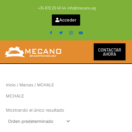
Ir
+34 872 20 40 44
info@mecano.ag
al
contenido
Acceder
CONTACTAR
AHORA
Inicio
/ Marcas / MCHALE
MCHALE
Mostrando el único resultado