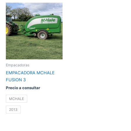
Este
producto
tiene
múltiples
variantes.
Las
opciones
se
pueden
Empacadoras
elegir
EMPACADORA MCHALE
en
FUSION 3
la
Precio a consultar
página
de
MCHALE
producto
2013