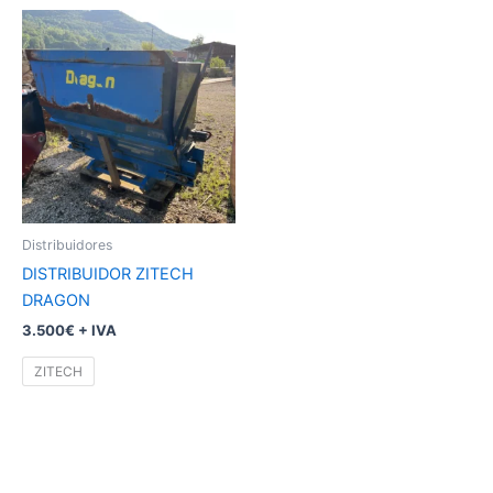
Este
producto
tiene
múltiples
variantes.
Las
opciones
se
pueden
Distribuidores
elegir
DISTRIBUIDOR ZITECH
en
DRAGON
la
3.500€ + IVA
página
de
ZITECH
producto