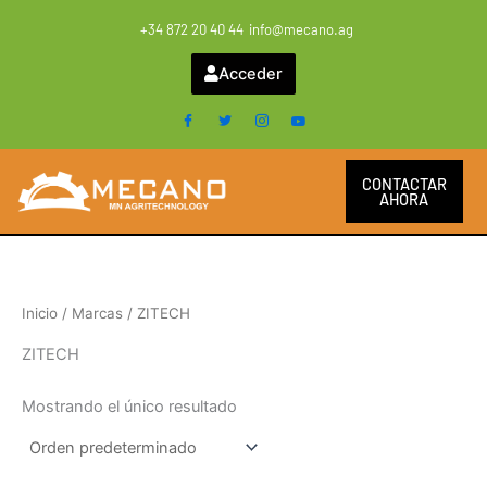
Ir
+34 872 20 40 44
info@mecano.ag
al
contenido
Acceder
CONTACTAR
AHORA
Inicio
/ Marcas / ZITECH
ZITECH
Mostrando el único resultado