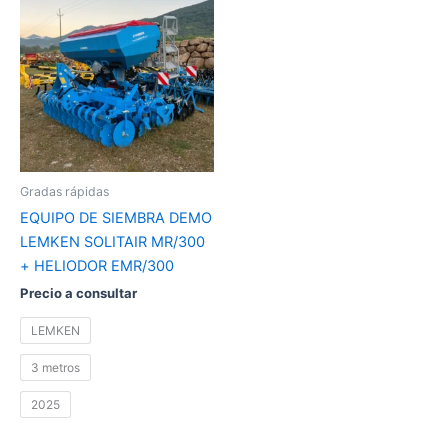
producto
tiene
múltiples
variantes.
Las
opciones
se
pueden
Gradas rápidas
elegir
EQUIPO DE SIEMBRA DEMO
en
LEMKEN SOLITAIR MR/300
la
+ HELIODOR EMR/300
página
Precio a consultar
de
producto
LEMKEN
3 metros
2025