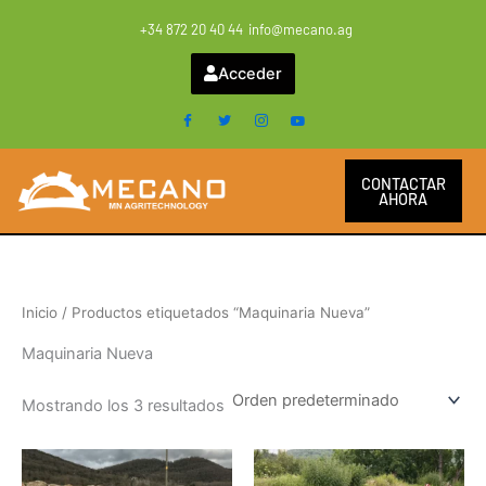
Ir
+34 872 20 40 44
info@mecano.ag
al
contenido
Acceder
CONTACTAR
AHORA
Inicio
/ Productos etiquetados “Maquinaria Nueva”
Maquinaria Nueva
Mostrando los 3 resultados
Este
Este