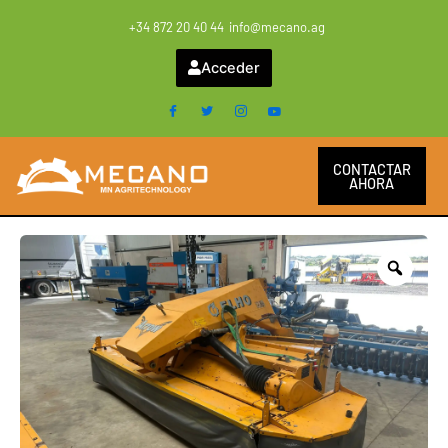
Ir
+34 872 20 40 44
info@mecano.ag
al
contenido
Acceder
CONTACTAR
AHORA
Zoo