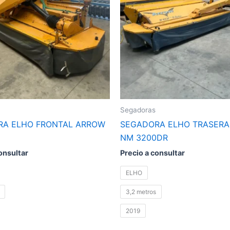
.
variantes.
Las
opciones
se
pueden
elegir
en
la
Segadoras
página
RA ELHO FRONTAL ARROW
SEGADORA ELHO TRASER
de
NM 3200DR
producto
onsultar
Precio a consultar
ELHO
3,2 metros
2019