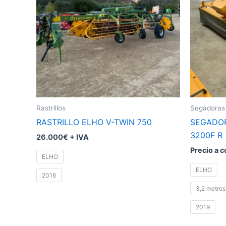
variantes.
variantes
Las
Las
opciones
opciones
se
se
pueden
pueden
elegir
elegir
en
en
la
la
Rastrillos
Segadoras
página
página
RASTRILLO ELHO V-TWIN 750
SEGADO
de
de
3200F R
26.000€ + IVA
producto
producto
Precio a c
ELHO
ELHO
2016
3,2 metros
2019