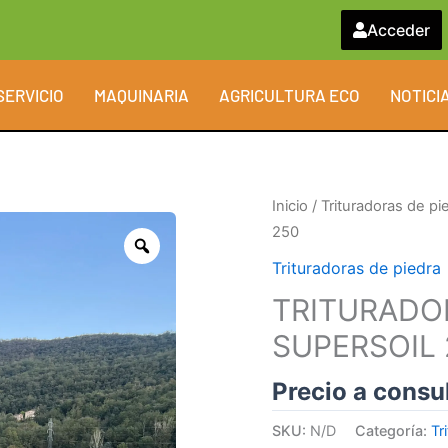
Acceder
SERVICIO
MAQUINARIA
AGRICULTURA ECO
NOTICI
Inicio
/
Trituradoras de pi
250
Zoom
Trituradoras de piedra
TRITURADOR
SUPERSOIL 
Precio a consu
SKU:
N/D
Categoría:
Tr